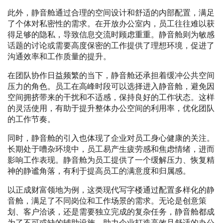
此外，静音舱通过合理的空间设计和舒适的内部配置，满足
了个体对私密性的需求。在开放办公室内，员工往往难以获
得足够的隐私，导致信息交流时顾虑重重。静音舱则为敏感
话题的讨论或需要高度保密的工作提供了理想环境，促进了
沟通效率和工作质量的提升。
在团队协作日益频繁的当下，静音舱还承担着缓冲公共空间
压力的角色。员工在高峰时段可以选择进入静音舱，避免因
空间拥挤带来的干扰和不适感，保持良好的工作状态。这样
的灵活使用，有助于提升整体办公空间的利用率，优化团队
的工作节奏。
同时，静音舱的引入也体现了企业对员工身心健康的关注。
长期处于嘈杂环境中，员工易产生疲劳感和焦虑情绪，进而
影响工作表现。静音舱为员工提供了一个缓解压力、恢复精
神的静谧角落，有利于提高员工的满意度和归属感。
以正成财富领地为例，这类现代写字楼通过配置多样化的静
音舱，满足了不同岗位和工作场景的需求。无论是创意策
划、客户洽谈，还是需要独立完成的复杂任务，静音舱都成
为了不可或缺的辅助设施，助力企业打造高效且舒适的办公